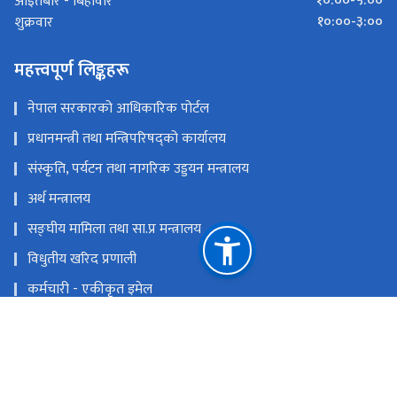
१०:००-५:००
आइतबार - बिहीवार
१०:००-३:००
शुक्रवार
महत्त्वपूर्ण लिङ्कहरू
नेपाल सरकारको आधिकारिक पोर्टल
प्रधानमन्त्री तथा मन्त्रिपरिषद्को कार्यालय
संस्कृति, पर्यटन तथा नागरिक उड्डयन मन्त्रालय
अर्थ मन्त्रालय
सङ्‍घीय मामिला तथा सा.प्र मन्त्रालय
विधुतीय खरिद प्रणाली
कर्मचारी - एकीकृत इमेल
इ- हाजिरी
राष्ट्रिय प्राकृतिक स्रोत तथा वित्त आयोग