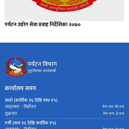
पर्यटन उद्योग सेवा प्रवाह निर्देशिका २०७०
पर्यटन विभाग
भृकुटीमण्डप, काठमाण्डौ
कार्यालय समय
जाडो (कार्तिक १६ देखि माघ १५)
१०:००-४:००
आइतबार - बिहीवार
१०:००-३:००
शुक्रवार
गर्मी (माघ १६ देखि कार्तिक १५)